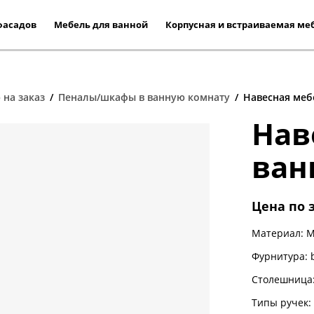
фасадов
Мебель для ванной
Корпусная и встраиваемая ме
ды
Кухни классика
Кухни модерн/хайт
 на заказ
/
Пеналы/шкафы в ванную комнату
/
Навесная меб
з массива
Нав
По размеру
По типу
з эмали
ван
Кухни от 2 метров
угловые кухни
из шпона
Кухни от 3 метров
прямые кухни
з пластика
Цена по 
дерева
Кухни от 4 метров
п-образные кухни
Материал:
М
Кухни от 5 метров
Фурнитура: 
Кухни от 6 метров
Столешница:
Большие кухни (от 7 м.)
Типы ручек: 