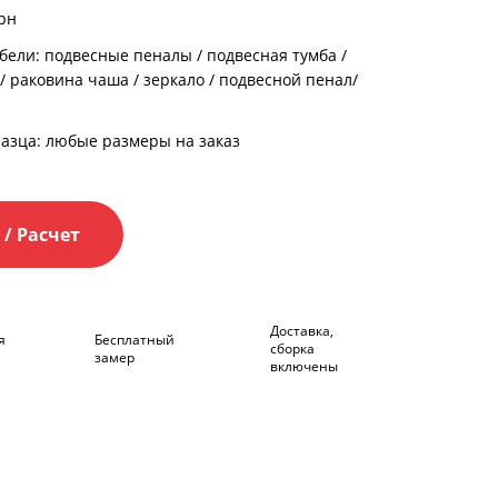
рн
бели:
подвесные пеналы
/
подвесная тумба
/
/
раковина чаша
/
зеркало
/
подвесной пенал/
азца: любые размеры на заказ
 / Расчет
Доставка,
я
Бесплатный
сборка
замер
включены