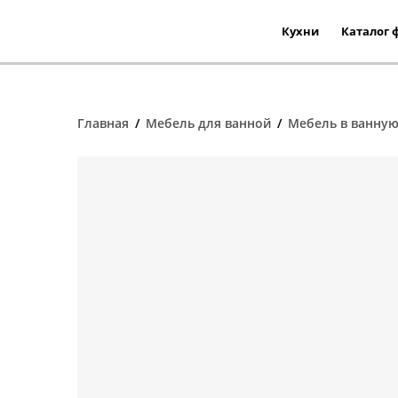
Кухни
Каталог 
Все кухни
Все фаса
Главная
/
Мебель для ванной
/
Мебель в ванную
Фасады и
По материалу
Фасады и
Кухни эмаль
Фасады 
Кухни из пластика
Фасады и
Кухни из массива 
Кухни из шпона