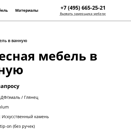
+7 (495) 665-25-21
бель
Материалы
Вызвать замерщика мебели
ек
ель в ванную
есная мебель в
ную
запросу
ДФ/эмаль
/
Глянец
blum
 Искусственный камень
tip-on (без ручек)