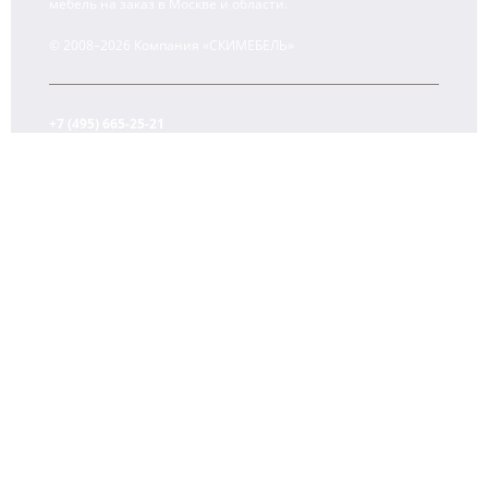
мебель на заказ в Москве и области.
© 2008–2026 Компания «СКИМЕБЕЛЬ»
+7 (495) 665-25-21
+7 (903) 107-13-28 (WhatsApp)
Ежедневно с 10:00 до 22:00
О компании
Контакты
Оплата и доставка