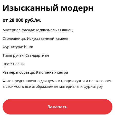
C
E
{{ total }}
Изысканный модерн
м.
м.
Общее значение
от 28 000 руб./м.
Выберите материал
Материал фасада:
МДФ/эмаль
/
Глянец
Столешница: Искусственный камень
Фурнитура: blum
Типы ручек: Стандартные
Цвет: Белый
Размеры образца: 9 погонных метра
Фото представленно для демонстрации кухни и не включает
Примерная стоимость:
в стоимость все отображаемые материалы и фурнитуру
~ {{ prices }}
руб.
Заказать
В стоимость входит: