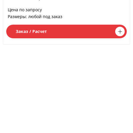
Отправляя форму вы принимаете с
условием обработки
Цена по запросу
персонгальных данных
в соответствие с политикой конфиденциальности
Размеры: любой под заказ
Заказ / Расчет