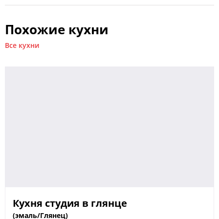
Похожие кухни
Добавьте свой план или проект
Все кухни
Спасибо! Ваша заявка принята.
Мы свяжемся с вами в ближайшее время.
Отправить
Кухня студия в глянце
(эмаль/Глянец)