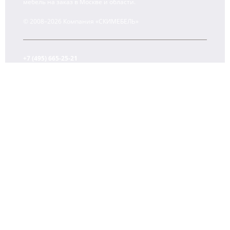
мебель на заказ в Москве и области.
© 2008–2026 Компания «СКИМЕБЕЛЬ»
+7 (495) 665-25-21
+7 (903) 107-13-28 (WhatsApp)
Ежедневно с 10:00 до 22:00
О компании
Контакты
Оплата и доставка