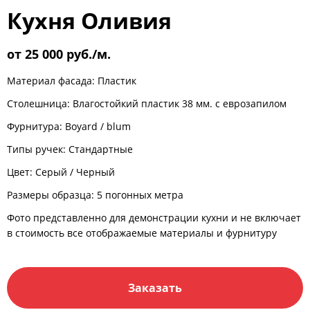
C
E
{{ total }}
Кухня Оливия
м.
м.
Общее значение
от 25 000 руб./м.
Выберите материал
Материал фасада: Пластик
Столешница: Влагостойкий пластик 38 мм. с еврозапилом
Фурнитура:
Boyard
/
blum
Типы ручек: Стандартные
Цвет:
Серый
/
Черный
Размеры образца: 5 погонных метра
Фото представленно для демонстрации кухни и не включает
Примерная стоимость:
в стоимость все отображаемые материалы и фурнитуру
~ {{ prices }}
руб.
Заказать
В стоимость входит: