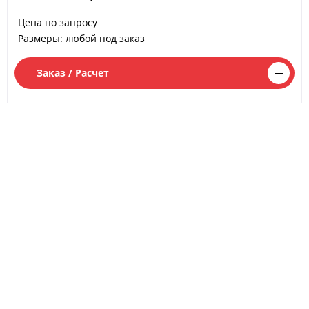
Отправляя форму вы принимаете с
условием обработки
Цена по запросу
персонгальных данных
в соответствие с политикой конфиденциальности
Размеры: любой под заказ
Заказ / Расчет