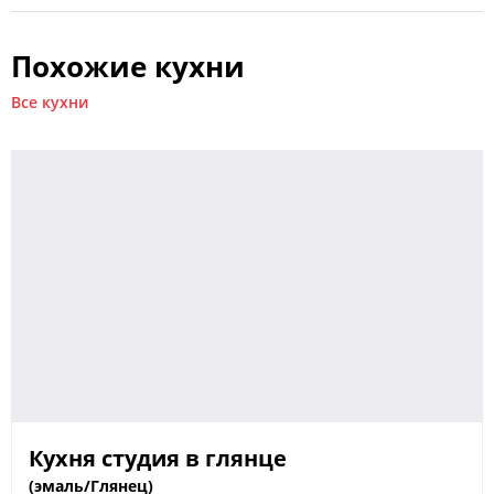
Похожие кухни
Добавьте свой план или проект
Все кухни
Спасибо! Ваша заявка принята.
Мы свяжемся с вами в ближайшее время.
Отправить
Кухня студия в глянце
(эмаль/Глянец)