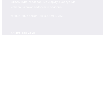
шкафы-купе, гардеробные и другую корпусную
мебель на заказ в Москве и области.
© 2008–2026 Компания «СКИМЕБЕЛЬ»
+7 (495) 665-25-21
+7 (903) 107-13-28 (WhatsApp)
Ежедневно с 10:00 до 22:00
О компании
Контакты
Оплата и доставка