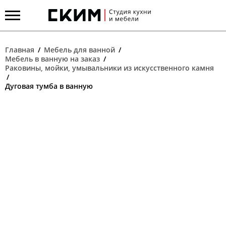
+7 (495) 665-25-21
Главная
/
Мебель для ванной
/
Вызвать замерщика мебели
Мебель в ванную на заказ
/
Раковины, мойки, умывальники из искусственного камня
/
Кухни
Дуговая тумба в ванную
Каталог фасадов
Мебель для ванной
Корпусная и встраиваемая мебель
Материалы